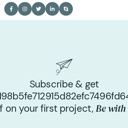
Subscribe & get
198b5fe712915d82efc7496fd
Be with
f on your first project,