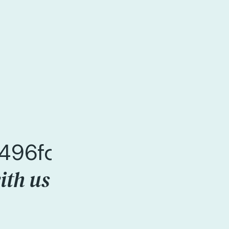
c7496fd648dea3dae22
ith us