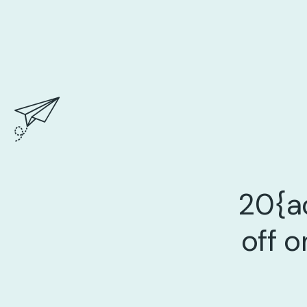
20{a
off o