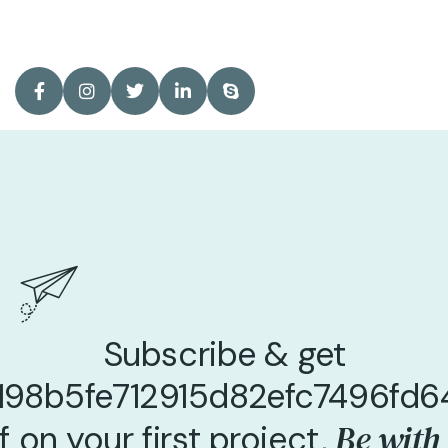
Subscribe & get
198b5fe712915d82efc7496fd
Be with
f on your first project,